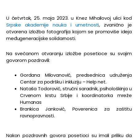
U četvrtak, 25. maja 2023. u Knez Mihailovoj ulici kod
Srpske akademije nauka i umetnosti
, zvanično je
otvorena izložba fotografija kojom se promoviše ideja
međugeneracijske solidarnosti.
Na svečanom otvaranju izložbe posetioce su svojim
govorom pozdravili:
Gordana Milovanović, predsednica udruženja
Centar za podršku i inkluziju – Help net.
Nataša Todorović, stručni saradnik, psihološkinja u
Crvenom krstu Srbije i koordinatorka mreže
Humanas
Brankica Janković, Poverenica za zaštitu
ravnopravnosti.
Nakon pozdravnih govora posetioci su imali priliku da