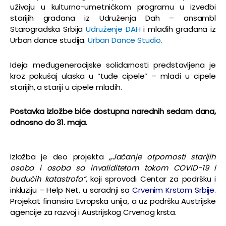
uživaju u kulturno-umetničkom programu u izvedbi
starijih građana iz Udruženja Dah – ansambl
Starogradska Srbija
Udruženje DAH
i mlađih građana iz
Urban dance studija.
Urban Dance Studio.
Ideja međugeneracijske solidarnosti predstavljena je
kroz pokušaj ulaska u “tuđe cipele” – mladi u cipele
starijih, a stariji u cipele mladih.
Postavka izložbe biće dostupna narednih sedam dana,
odnosno do 31. maja.
Izložba je deo projekta
„Jačanje otpornosti starijih
osoba i osoba sa invaliditetom tokom COVID-19 i
budućih katastrofa“
, koji sprovodi Centar za podršku i
inkluziju – Help Net, u saradnji sa
Crvenim Krstom Srbije
.
Projekat finansira Evropska unija, a uz podršku Austrijske
agencije za razvoj i Austrijskog Crvenog krsta.