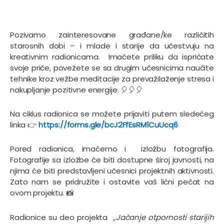
Pozivamo zainteresovane građane/ke različitih
starosnih dobi – i mlade i starije da učestvuju na
kreativnim radionicama. Imaćete priliku da ispričate
svoje priče, povežete se sa drugim učesnicima naučite
tehnike kroz vežbe meditacije za prevažilaženje stresa i
nakupljanje pozitivne energije. 🎈🎈🎈
Na ciklus radionica se možete prijaviti putem sledećeg
linka 👉
https://forms.gle/bcJ2FfEsRM1CuUcq6
Pored radionica, imaćemo i izložbu fotografija.
Fotografije sa izložbe će biti dostupne široj javnosti, na
njima će biti predstavljeni učesnici projektnih aktivnosti.
Zato nam se pridružite i ostavite vaš lični pečat na
ovom projektu. 📸
Radionice su deo projekta
„Jačanje otpornosti starijih