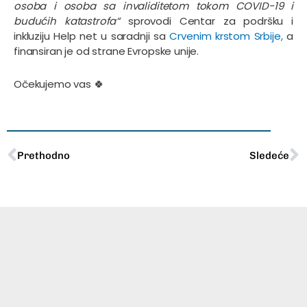
osoba i osoba sa invaliditetom tokom COVID-19 i
budućih katastrofa“
sprovodi Centar za podršku i
inkluziju Help net u saradnji sa
Crvenim krstom Srbije,
a
finansiran je od strane Evropske unije.
Očekujemo vas 🍀
Prev
N
Prethodno
Sledeće