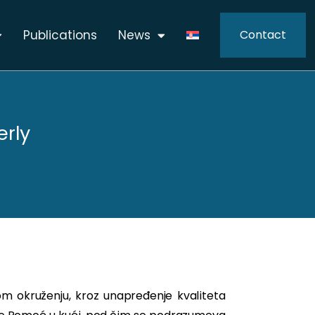
Publications
News
Contact
erly
nom okruženju, kroz unapređenje kvaliteta