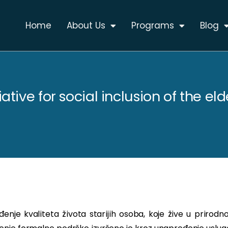
Home
About Us
Programs
Blog
tiative for social inclusion of the eld
đenje kvaliteta života starijih osoba, koje žive u prirod