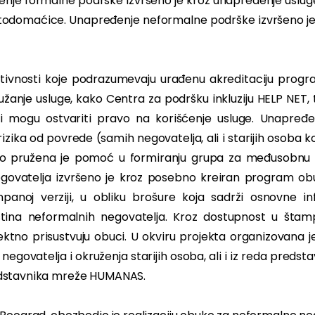
enje formalne podrške izvršeno je kroz unapređenje uslu
odomaćice. Unapređenje neformalne podrške izvršeno je 
ktivnosti koje podrazumevaju urađenu akreditaciju pro
je usluge, kako Centra za podršku inkluziju HELP NET, ta
ji mogu ostvariti pravo na korišćenje usluge. Unapređ
zika od povrede (samih negovatelja, ali i starijih osoba koje
dno pružena je pomoć u formiranju grupa za međusobnu 
govatelja izvršeno je kroz posebno kreiran program obu
noj verziji, u obliku brošure koja sadrži osnovne i
ština neformalnih negovatelja. Kroz dostupnost u štamp
ktno prisustvuju obuci. U okviru projekta organizovana je
negovatelja i okruženja starijih osoba, ali i iz reda predst
edstavnika mreže HUMANAS.