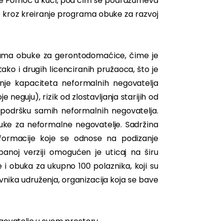
ge Pomoć u kući, pod čim se podrazumeva
kroz kreiranje programa obuke za razvoj
grama obuke za gerontodomaćice, čime je
ko i drugih licenciranih pružaoca, što je
enje kapaciteta neformalnih negovatelja
 neguju), rizik od zlostavljanja starijih od
podršku samih neformalnih negovatelja.
ke za neformalne negovatelje. Sadržina
nformacije koje se odnose na podizanje
anoj verziji omogućen je uticaj na širu
 i obuka za ukupno 100 polaznika, koji su
avnika udruženja, organizacija koja se bave