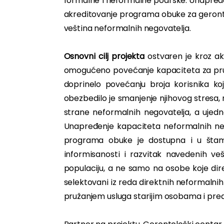
formalne i neformalne podrške. Unapređ
akreditovanje programa obuke za geront
veština neformalnih negovatelja.
Osnovni cilj projekta
ostvaren je kroz a
omogućeno povećanje kapaciteta za pružan
doprinelo povećanju broja korisnika ko
obezbedilo je smanjenje njihovog stresa, ri
strane neformalnih negovatelja, a uje
Unapređenje kapaciteta neformalnih ne
programa obuke je dostupna i u štampa
informisanosti i razvitak navedenih ve
populaciju, a ne samo na osobe koje dire
selektovani iz reda direktnih neformalnih 
pružanjem usluga starijim osobama i pr