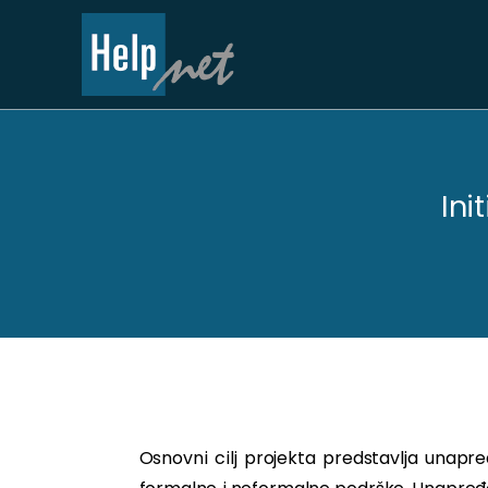
Skip
to
content
Ini
Osnovni cilj projekta predstavlja unapre