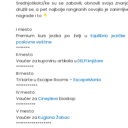
Srednjoškolci/ke su se zabavili, obnovili svoja znanja
družili se, a pet najbolje rangiranih osvojilo je zanimljiv
nagrade i to
I mesto
Premium kurs jezika po želji u
Equilibrio jezičke 
poslovne veštine
*******
II mesto
Vaučer za kupovinu artikala u
DELFI knjižare
*********
III mesto
Tri karte u Escape Rooms –
EscapeMania
***********
IV mesto
Vaučer za
Cineplexx
bioskop
**********
V mesto
Vaučer za
Kuglana Žabac
******************