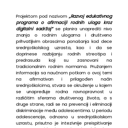
Projektom pod nazivom
„Razvoj edukativnog
programa o afirmaciji rodnih uloga kroz
digitalni sadržaj“
se planira unaprediti nivo
znanja o rodnim ulogama i društveno
prihvatljivim obrascima ponašanja kod dece
srednjoškolskog uzrasta, kao i da se
doprinese razbijanju rodnih streotipa i
predrasuda koji su zasnovani na
tradicionalnim rodnim normama. Pružanjem
informacija sa naučnom potkom o ovoj temi
na afirmativan i prilagođen način
srednjoškolcima, stvara se okruženje u kojem
se unapređuje rodna ravnopravnost u
različitim sferama društvenog života, a s
druge strane, radi se na prevenciji i eliminaciji
diskriminacije među adolescentima. U periodu
adolescencije, odnosno u srednjoškolskom
uzrastu, prisutno je intezivnije preispitivanje